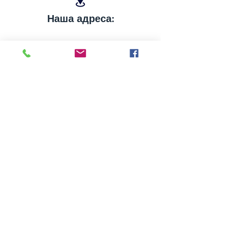
Наша адреса:
+380675404087
+380505404087
+380634572336
samteplobud@gmail.com
Або просто замовте дзвінок і ми Вам
зателефонуємо: