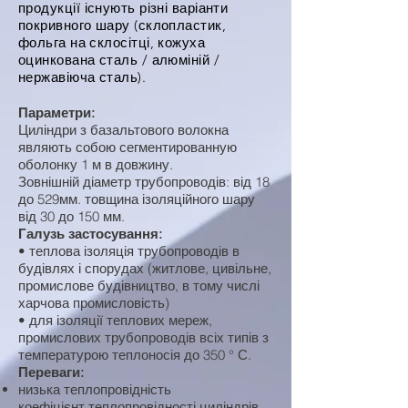
продукції існують різні варіанти
покривного шару (склопластик,
фольга на склосітці, кожуха
оцинкована сталь / алюміній /
нержавіюча сталь).
Параметри:
Циліндри з базальтового волокна
являють собою сегментированную
оболонку 1 м в довжину.
Зовнішній діаметр трубопроводів: від 18
до 529мм. товщина ізоляційного шару
від 30 до 150 мм.
Галузь застосування:
• теплова ізоляція трубопроводів в
будівлях і спорудах (житлове, цивільне,
промислове будівництво, в тому числі
харчова промисловість)
• для ізоляції теплових мереж,
промислових трубопроводів всіх типів з
температурою теплоносія до 350 ° С.
Переваги:
низька теплопровідність
коефіцієнт теплопровідності циліндрів