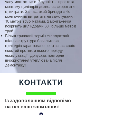
часу монтажників. Зручність і простота
монтажу циліндрів дозволяє скоротити
ці витрати. За час, який бригада з 4х
монтажників витратить на замотування
10 метрів труб матами, 2 монтажника
покриють циліндрами 50 і більше метрів
труб!
Більш тривалий термін експлуатації
щільна структура базальтових
циліндрів гарантовано не втрачає своїх
якостей протягом всього періоду
експлуатації і допускає повторне
використання утеплювача після
демонтажу!
КОНТАКТИ
Із задоволенням відповімо
на всі ваші запитання: