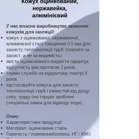
Кожух оцинкований,
нержавейка,
алюмінієвий
У нас власне виробництво захисних
кожухів для ізоляції!
кожух з оцинкованої, нержавіючої,
алюмінієвої сталі товщиною 0,5 мм для
захисту теплоізоляції труб (платите за
захист, а не за видимість).
якість оцинкованого покриття гарантує
відсутність іржі протягом 3 років.
термін служби на відкритому повітрі 8
років.
застосовуйте кожуха для захисту
теплоізоляції труб і ємностей від дощу,
снігу, граду (на торцях зроблені
спеціальні замки для відводу води).
Опис:
Характеристики продукції:
Матеріал: оцинкована сталь
Горючість / пожежонебезпека: НГ / КМ0