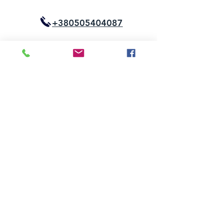
+380505404087
+380634572336
samteplobud@gmail.com
Або просто замовте дзвінок і ми Вам
зателефонуємо:
замовлення дзвінка
03134 м.Київ, вул.
Родини Бунге 8