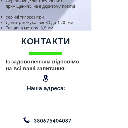
Середовище застосування: в
приміщеннях, на відкритому повітрі
серійні типорозміри
Діаметр кожуха: від 80 до 1500 мм
Товщина металу: 0,5 мм
КОНТАКТИ
Із задоволенням відповімо
на всі ваші запитання:
Наша адреса:
+380675404087