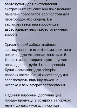
варто купити для виготовлення
екструзійних стінових або покрівельних
панелей, пресслістов або полотен для
перегородок або споруд. Він
застосовується при виробництві
азбестоцементних і азбестотехнічних
виробів.
Хризотиловий азбест знайшов
застосування і в якості термозащитного
покриття для металевих конструкцій.
Його активно використовують під час
прокладення трубо- і теплопроводів.
Купити еаможно і для обмурівки
парових котлів. Стійкі якості продукції
забезпечують відмінну пожежна
безпека у всіх сферах застосування.
Надійний виробник, доступна ціна і
продаж продукції в роздріб є запорукою
найвигідніших умов для покупців.