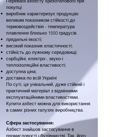
Переваги азбесту хризотилового при
покупці
виробник характеризує продукцію
великим показником стійкості до
термовоздействія - температура
плавлення близько 1550 градусів.
прядильні якості;
високий показник еластичності;
стійкість до лужному середовищі;
сорбційні, електро-, звуко-і
теплоізоляційні властивості;
доступна ціна;
доставка по всій Україні
По суті, це унікальний, дуже стійкий і
практичний матеріал з відмінними
експлуатаційними властивостями.
Купити азбест можна для використання
в самих різних галузях виробництва.
Сфера застосування:
Азбест знайшов застосування в
промисловості і будівництві. Так, його