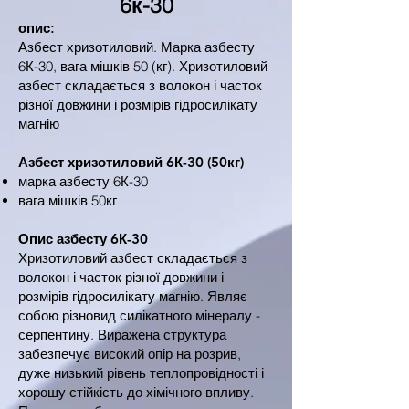
6к-30
опис:
Азбест хризотиловий. Марка азбесту
6К-30, вага мішків 50 (кг). Хризотиловий
азбест складається з волокон і часток
різної довжини і розмірів гідросилікату
магнію
Азбест хризотиловий 6К-30 (50кг)
марка азбесту 6К-30
вага мішків 50кг
Опис азбесту
6К-30
Хризотиловий азбест складається з
волокон і часток різної довжини і
розмірів гідросилікату магнію. Являє
собою різновид силікатного мінералу -
серпентину. Виражена структура
забезпечує високий опір на розрив,
дуже низький рівень теплопровідності і
хорошу стійкість до хімічного впливу.